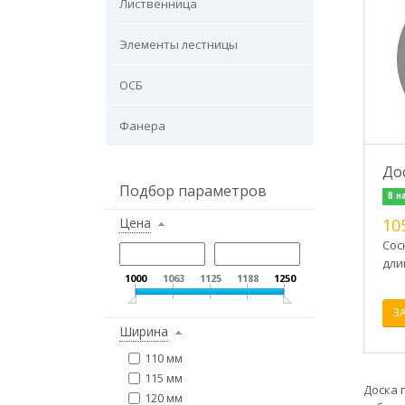
Лиственница
Элементы лестницы
ОСБ
Фанера
До
Подбор параметров
В н
Цена
10
Сос
дли
1000
1063
1125
1188
1250
З
Ширина
110 мм
115 мм
Доска 
120 мм