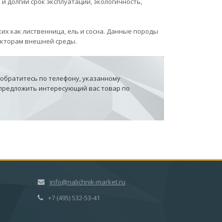
и долгий срок эксплуатации, экологичность,
ких как лиственница, ель и сосна. Данные породы
факторам внешней среды.
 обратитесь по телефону, указанному
 предложить интересующий вас товар по
info@nalichnik-market.ru
+7 (495) 532-53-41