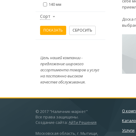
себе м
140 мм
приемл
Сорт
Доска 
выбран
Цель нашей компании -
предложение широкого
ассортимента товаров и услуг
на постоянно высоком
качестве обслуживания.
О ком
© 2017 "Наличник-маркет"
Все права защищены.
Катало
Создание сайта:
АйТи Решения
Услуги
Московская область, г. Мытищи,