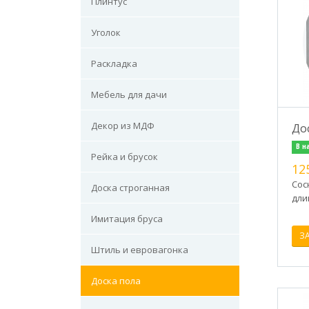
Плинтус
Уголок
Раскладка
Мебель для дачи
Декор из МДФ
До
В н
Рейка и брусок
12
Сос
Доска строганная
дли
Имитация бруса
З
Штиль и евровагонка
Доска пола