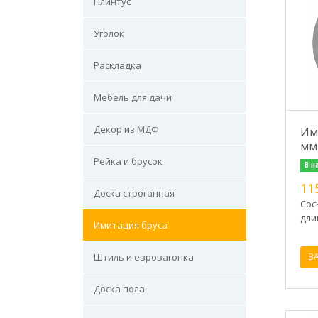
Плинтус
Уголок
Раскладка
Мебель для дачи
Декор из МДФ
Им
мм
Рейка и брусок
В н
11
Доска строганная
Сос
дли
Имитация бруса
Штиль и евровагонка
З
Доска пола