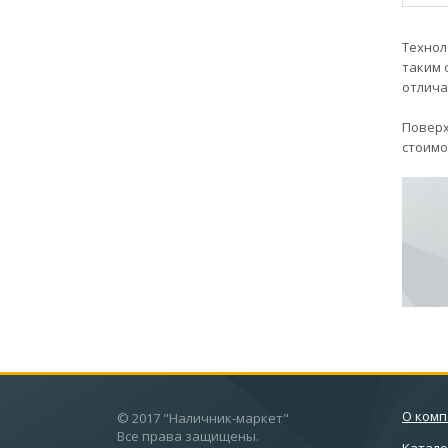
Технол
таким 
отлича
Поверх
стоимо
О ком
© 2017 "Наличник-маркет"
Все права защищены.