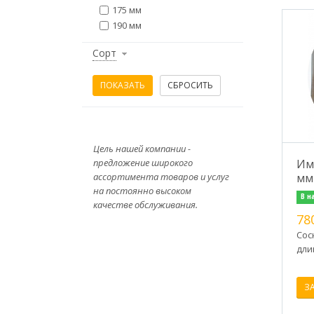
175 мм
190 мм
Сорт
Цель нашей компании -
предложение широкого
Им
ассортимента товаров и услуг
мм
на постоянно высоком
В н
качестве обслуживания.
78
Сос
дли
З