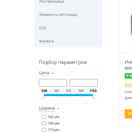
Лиственница
Элементы лестницы
ОСБ
Фанера
Им
Подбор параметров
мм
Цена
В н
83
500
663
825
988
1150
Сос
дли
Ширина
З
140 мм
148 мм
170 мм