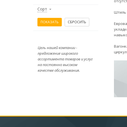
отсутс
Сорт
Штиль 
Еврова
укладк
навыко
Вагонк
Цель нашей компании -
циркул
предложение широкого
ассортимента товаров и услуг
на постоянно высоком
качестве обслуживания.