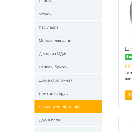
Плинтус
Уголок
Раскладка
Мебель для дачи
Шт
Декор из МДФ
В н
66
Рейка и брусок
Сос
дли
Доска строганная
Имитация бруса
З
Штиль и евровагонка
Доска пола