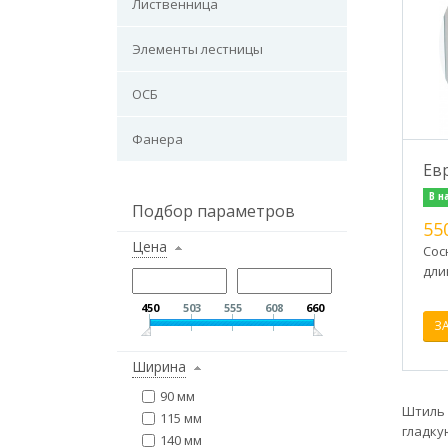
Лиственница
Элементы лестницы
ОСБ
Фанера
Ев
В н
Подбор параметров
55
Цена
Сосн
дли
450
503
555
608
660
З
Ширина
90 мм
Штиль 
115 мм
гладку
140 мм